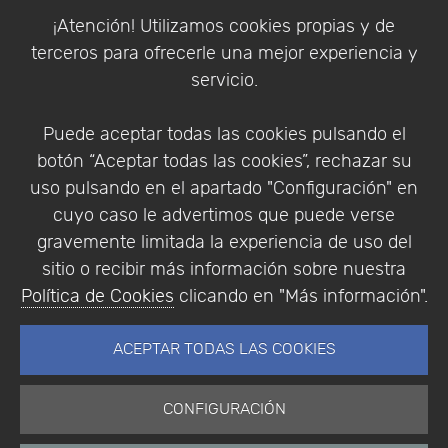
Política de Cookies
¡Atención! Utilizamos cookies propias y de
Política de Privacidad
terceros para ofrecerle una mejor experiencia y
Condiciones de compra
servicio.
Identificarse
Registrarse
Puede aceptar todas las cookies pulsando el
botón “Aceptar todas las cookies”, rechazar su
uso pulsando en el apartado "Configuración" en
cuyo caso le advertimos que puede verse
Empresa
|
Aviso Legal
|
Política de Privacidad
|
gravemente limitada la experiencia de uso del
Política de Cookies
sitio o recibir más información sobre nuestra
© Copyright 1994 - 2026. Addlink Software
Política de Cookies
clicando en "Más información".
Científico, S.L.
Distribuidor de soluciones software para España y
ACEPTAR TODAS LAS COOKIES
Portugal.
CONFIGURACIÓN