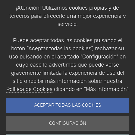
Política de Cookies
¡Atención! Utilizamos cookies propias y de
Política de Privacidad
terceros para ofrecerle una mejor experiencia y
Condiciones de compra
servicio.
Identificarse
Registrarse
Puede aceptar todas las cookies pulsando el
botón “Aceptar todas las cookies”, rechazar su
uso pulsando en el apartado "Configuración" en
cuyo caso le advertimos que puede verse
Empresa
|
Aviso Legal
|
Política de Privacidad
|
gravemente limitada la experiencia de uso del
Política de Cookies
sitio o recibir más información sobre nuestra
© Copyright 1994 - 2026. Addlink Software
Política de Cookies
clicando en "Más información".
Científico, S.L.
Distribuidor de soluciones software para España y
ACEPTAR TODAS LAS COOKIES
Portugal.
CONFIGURACIÓN