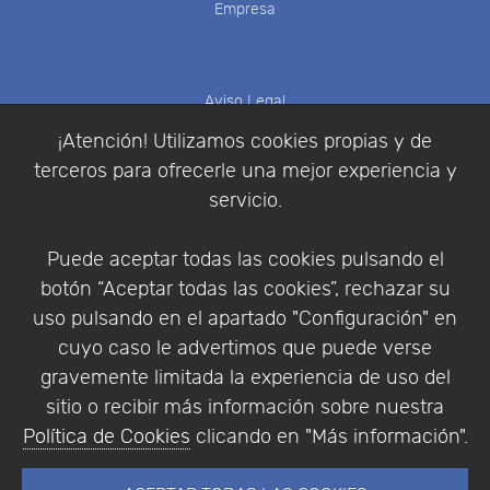
Empresa
Aviso Legal
Política de Cookies
¡Atención! Utilizamos cookies propias y de
Política de Privacidad
terceros para ofrecerle una mejor experiencia y
Condiciones de compra
servicio.
Identificarse
Registrarse
Puede aceptar todas las cookies pulsando el
botón “Aceptar todas las cookies”, rechazar su
uso pulsando en el apartado "Configuración" en
cuyo caso le advertimos que puede verse
Empresa
|
Aviso Legal
|
Política de Privacidad
|
gravemente limitada la experiencia de uso del
Política de Cookies
sitio o recibir más información sobre nuestra
© Copyright 1994 - 2026. Addlink Software
Política de Cookies
clicando en "Más información".
Científico, S.L.
Distribuidor de soluciones software para España y