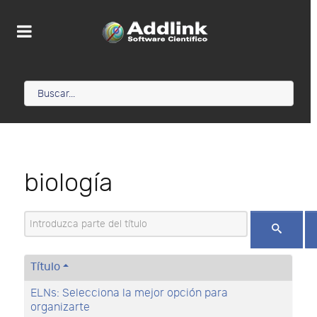
biología
Introduzca parte del título
Título
ELNs: Selecciona la mejor opción para
organizarte