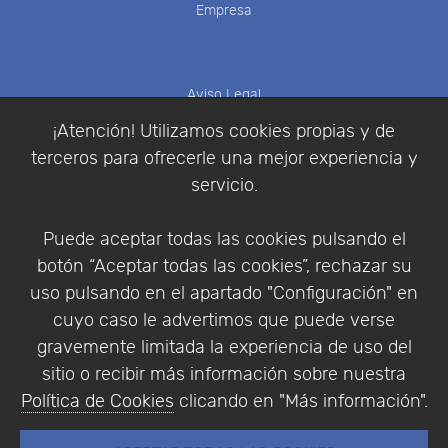
Empresa
Aviso Legal
Política de Cookies
¡Atención! Utilizamos cookies propias y de
Política de Privacidad
terceros para ofrecerle una mejor experiencia y
Condiciones de compra
servicio.
Identificarse
Registrarse
Puede aceptar todas las cookies pulsando el
botón “Aceptar todas las cookies”, rechazar su
uso pulsando en el apartado "Configuración" en
cuyo caso le advertimos que puede verse
Empresa
|
Aviso Legal
|
Política de Privacidad
|
gravemente limitada la experiencia de uso del
Política de Cookies
sitio o recibir más información sobre nuestra
© Copyright 1994 - 2026. Addlink Software
Política de Cookies
clicando en "Más información".
Científico, S.L.
Distribuidor de soluciones software para España y