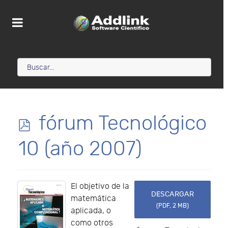
p
fórum Tecnológico
d
10 (año 2007)
f
El objetivo de la
DESCARGAR
matemática
(
PDF,
2 MB
)
aplicada, o
como otros