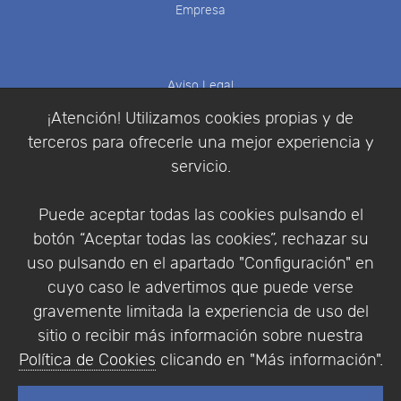
Empresa
Aviso Legal
Política de Cookies
¡Atención! Utilizamos cookies propias y de
Política de Privacidad
terceros para ofrecerle una mejor experiencia y
Condiciones de compra
servicio.
Identificarse
Registrarse
Puede aceptar todas las cookies pulsando el
botón “Aceptar todas las cookies”, rechazar su
uso pulsando en el apartado "Configuración" en
cuyo caso le advertimos que puede verse
Empresa
|
Aviso Legal
|
Política de Privacidad
|
gravemente limitada la experiencia de uso del
Política de Cookies
sitio o recibir más información sobre nuestra
© Copyright 1994 - 2026. Addlink Software
Política de Cookies
clicando en "Más información".
Científico, S.L.
Distribuidor de soluciones software para España y