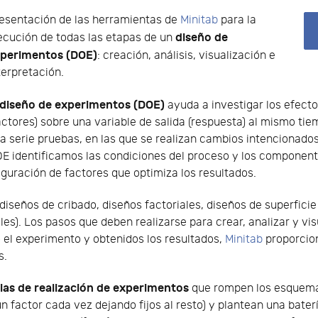
esentación de las herramientas de
Minitab
para la
diseño de
ecución de todas las etapas de un
perimentos (DOE)
: creación, análisis, visualización e
terpretación.
diseño de experimentos (DOE)
ayuda a investigar los efecto
actores) sobre una variable de salida (respuesta) al mismo ti
a serie pruebas, en las que se realizan cambios intencionados
E identificamos las condiciones del proceso y los component
iguración de factores que optimiza los resultados.
diseños de cribado, diseños factoriales, diseños de superfici
es). Los pasos que deben realizarse para crear, analizar y vi
o el experimento y obtenidos los resultados,
Minitab
proporcion
s.
ias de realización de experimentos
que rompen los esquemas
 factor cada vez dejando fijos al resto) y plantean una bater