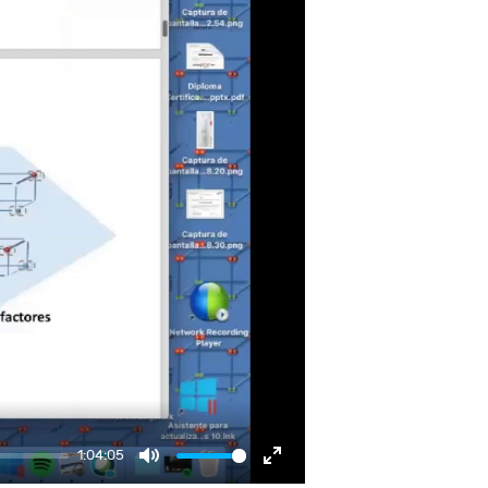
1:04:05
Mute
Enter fullscreen