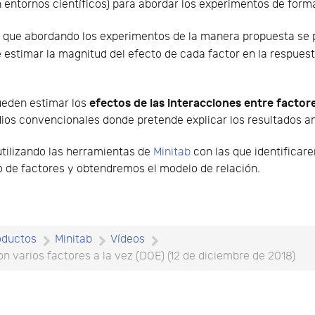
en entornos científicos) para abordar los experimentos de form
n que abordando los experimentos de la manera propuesta se
e estimar la magnitud del efecto de cada factor en la respues
efectos de las interacciones entre factor
pueden estimar los
os convencionales donde pretende explicar los resultados an
tilizando las herramientas de
Minitab
con las que identificare
o de factores y obtendremos el modelo de relación.
oductos
Minitab
Vídeos
 varios factores a la vez (DOE) (12 de diciembre de 2018)