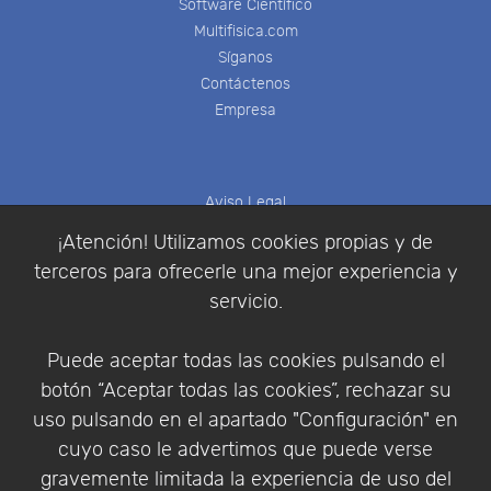
Software Científico
Multifisica.com
Síganos
Contáctenos
Empresa
Aviso Legal
Política de Cookies
¡Atención! Utilizamos cookies propias y de
Política de Privacidad
terceros para ofrecerle una mejor experiencia y
Condiciones de compra
servicio.
Identificarse
Registrarse
Puede aceptar todas las cookies pulsando el
botón “Aceptar todas las cookies”, rechazar su
uso pulsando en el apartado "Configuración" en
cuyo caso le advertimos que puede verse
Empresa
|
Aviso Legal
|
Política de Privacidad
|
gravemente limitada la experiencia de uso del