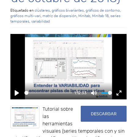
Etiquetado en
clústeres
,
gráficos bivariantes
,
gráficos de contorno
,
gráficos multi-vari
,
matriz de dispersión
,
Minitab
,
Minitab 18
,
series
temporales
,
variabilidad
1:12:33
Play
Mute
Enter f
Tutorial sobre
DESCARGAR
las
herramientas
visuales (series temporales con y sin