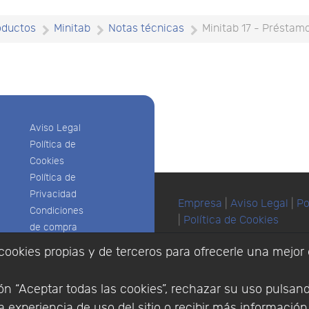
oductos
Minitab
Notas técnicas
Minitab 17 - Préstamo
Aviso Legal
Política de
Cookies
Política de
Privacidad
Empresa
|
Aviso Legal
|
Po
Condiciones
|
Política de Cookies
de compra
© Copyright 1994 - 2026. 
Identificarse
cookies propias y de terceros para ofrecerle una mejor 
Científico, S.L.
Registrarse
Distribuidor de solucione
España y Portugal.
n “Aceptar todas las cookies”, rechazar su uso pulsan
 experiencia de uso del sitio o recibir más informació