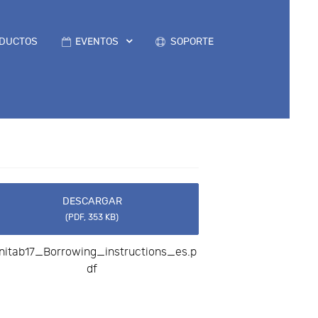
DUCTOS
EVENTOS
SOPORTE
DESCARGAR
(
PDF,
353 KB
)
nitab17_Borrowing_instructions_es.p
df