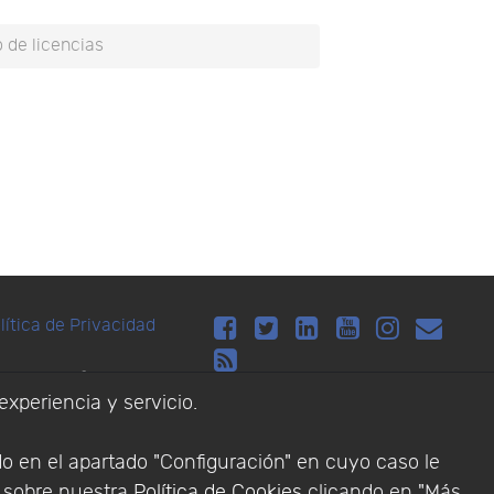
 de licencias
lítica de Privacidad
Addlink Software
experiencia y servicio.
s software para
do en el apartado "Configuración" en cuyo caso le
n sobre nuestra
Política de Cookies
clicando en "Más