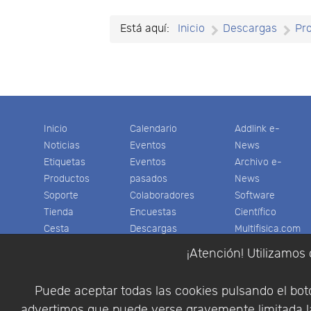
Está aquí:
Inicio
Descargas
Pr
Inicio
Calendario
Addlink e-
Noticias
Eventos
News
Etiquetas
Eventos
Archivo e-
Productos
pasados
News
Soporte
Colaboradores
Software
Tienda
Encuestas
Científico
Cesta
Descargas
Multifisica.com
Videos
Síganos
¡Atención! Utilizamos 
Contáctenos
Empresa
Puede aceptar todas las cookies pulsando el botó
advertimos que puede verse gravemente limitada la