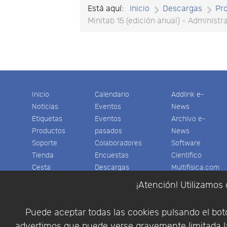
Está aquí:
Inicio
Descargas
Pr
Minitab 15 (edición anual) - Administr
Inicio
Calendario
Addlink e-
Noticias
Eventos
News
Etiquetas
Eventos
Archivo e-
Productos
pasados
News
Soporte
Colaboradores
Software
Tienda
Encuestas
Científico
Cesta
Descargas
Multifisica.com
Videos
Síganos
¡Atención! Utilizamos 
Contáctenos
Empresa
Puede aceptar todas las cookies pulsando el botó
advertimos que puede verse gravemente limitada la