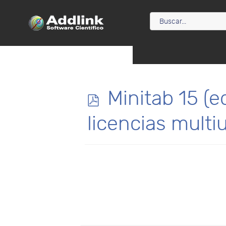
p
Minitab 15 (e
d
licencias multi
f