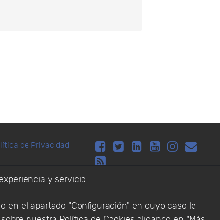
lítica de Privacidad
Addlink Software
experiencia y servicio.
s software para
do en el apartado "Configuración" en cuyo caso le
n sobre nuestra
Política de Cookies
clicando en "Más