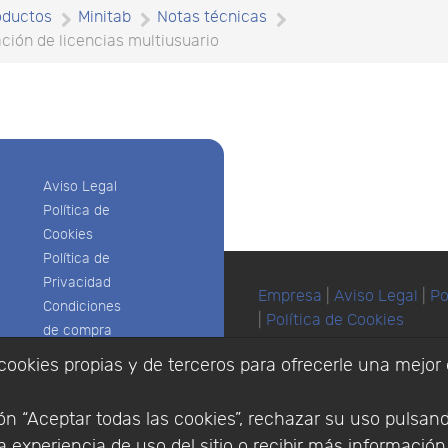
oductos
Minitab
Notas técnicas
ación de licencias multiusuario
Aviso Legal
Política de
Cookies
Política de
Privacidad
Empresa
|
Aviso Legal
|
Po
Condiciones
|
Política de Cookies
de compra
© Copyright 1994 - 2026. 
Identificarse
cookies propias y de terceros para ofrecerle una mejor 
Científico, S.L.
Registrarse
Distribuidor de solucione
España y Portugal.
n “Aceptar todas las cookies”, rechazar su uso pulsan
 experiencia de uso del sitio o recibir más informació