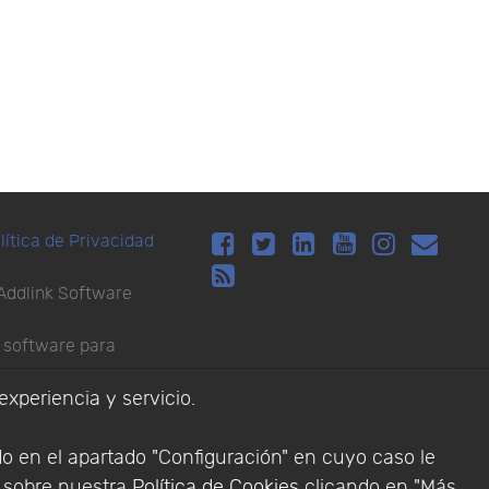
lítica de Privacidad
Addlink Software
s software para
experiencia y servicio.
do en el apartado "Configuración" en cuyo caso le
n sobre nuestra
Política de Cookies
clicando en "Más