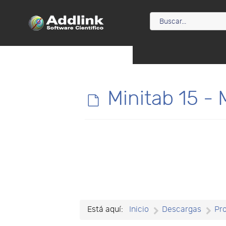
d
Minitab 15 - 
e
f
a
u
Está aquí:
Inicio
Descargas
Pr
l