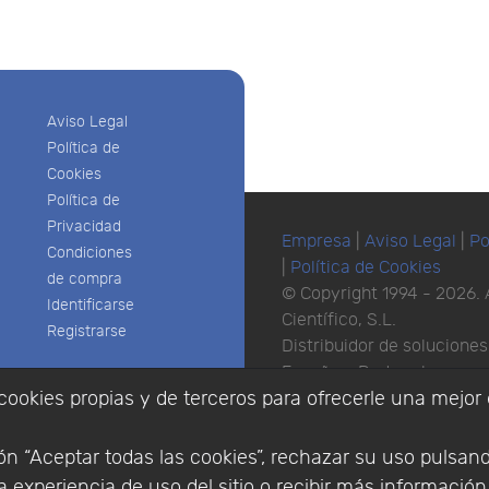
Aviso Legal
Política de
Cookies
Política de
Privacidad
Empresa
|
Aviso Legal
|
Po
Condiciones
|
Política de Cookies
de compra
© Copyright 1994 - 2026. 
Identificarse
Científico, S.L.
Registrarse
Distribuidor de solucione
España y Portugal.
cookies propias y de terceros para ofrecerle una mejor 
n “Aceptar todas las cookies”, rechazar su uso pulsan
 experiencia de uso del sitio o recibir más informació