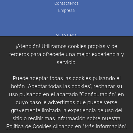
Contáctenos
Empresa
Aviso Legal
Política de Cookies
¡Atención! Utilizamos cookies propias y de
Política de Privacidad
terceros para ofrecerle una mejor experiencia y
Condiciones de compra
servicio.
Identificarse
Registrarse
Puede aceptar todas las cookies pulsando el
botón “Aceptar todas las cookies”, rechazar su
uso pulsando en el apartado "Configuración" en
cuyo caso le advertimos que puede verse
Empresa
|
Aviso Legal
|
Política de Privacidad
|
gravemente limitada la experiencia de uso del
Política de Cookies
sitio o recibir más información sobre nuestra
© Copyright 1994 - 2026. Addlink Software
Política de Cookies
clicando en "Más información".
Científico, S.L.