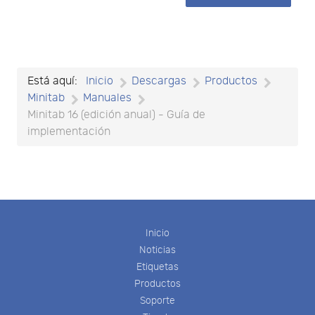
l
t
Está aquí:
Inicio
Descargas
Productos
Minitab
Manuales
Minitab 16 (edición anual) - Guía de
implementación
Inicio
Noticias
Etiquetas
Productos
Soporte