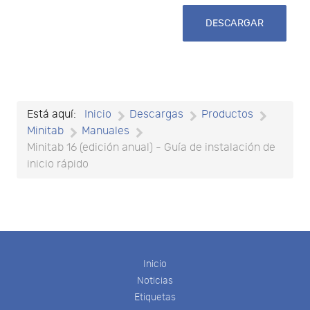
l
DESCARGAR
t
Está aquí:
Inicio
Descargas
Productos
Minitab
Manuales
Minitab 16 (edición anual) - Guía de instalación de
inicio rápido
Inicio
Noticias
Etiquetas