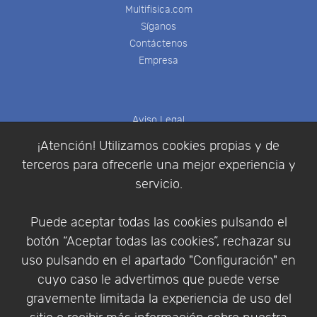
Multifisica.com
Síganos
Contáctenos
Empresa
Aviso Legal
Política de Cookies
¡Atención! Utilizamos cookies propias y de
Política de Privacidad
terceros para ofrecerle una mejor experiencia y
Condiciones de compra
servicio.
Identificarse
Registrarse
Puede aceptar todas las cookies pulsando el
botón “Aceptar todas las cookies”, rechazar su
uso pulsando en el apartado "Configuración" en
cuyo caso le advertimos que puede verse
Empresa
|
Aviso Legal
|
Política de Privacidad
|
gravemente limitada la experiencia de uso del
Política de Cookies