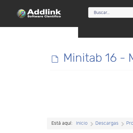
d
Minitab 16 - 
e
f
a
u
Está aquí:
Inicio
Descargas
Pr
l