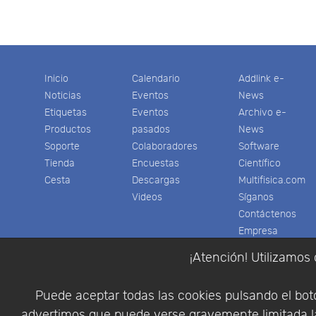
t
Inicio
Calendario
Addlink e-
Noticias
Eventos
News
Etiquetas
Eventos
Archivo e-
Productos
pasados
News
Soporte
Colaboradores
Software
Tienda
Encuestas
Científico
Cesta
Descargas
Multifisica.com
Videos
Síganos
Contáctenos
Empresa
¡Atención! Utilizamos 
Puede aceptar todas las cookies pulsando el botó
advertimos que puede verse gravemente limitada la