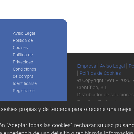
Aviso Legal
Política de
Cookies
Política de
Privacidad
Empresa
|
Aviso Legal
|
Po
Condiciones
|
Política de Cookies
de compra
© Copyright 1994 - 2026. 
Identificarse
Científico, S.L.
Registrarse
Distribuidor de solucione
España y Portugal.
cookies propias y de terceros para ofrecerle una mejor 
n “Aceptar todas las cookies”, rechazar su uso pulsan
 experiencia de uso del sitio o recibir más informació