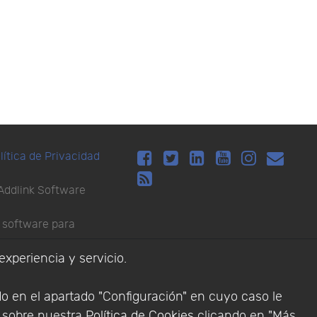
lítica de Privacidad
Addlink Software
s software para
experiencia y servicio.
do en el apartado "Configuración" en cuyo caso le
n sobre nuestra
Política de Cookies
clicando en "Más