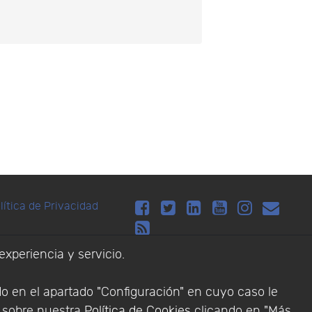
lítica de Privacidad
Addlink Software
experiencia y servicio.
s software para
do en el apartado "Configuración" en cuyo caso le
n sobre nuestra
Política de Cookies
clicando en "Más