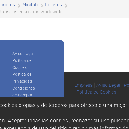
oductos
Minitab
Folletos
statistics education worldwide
Aviso Legal
Política de
Cookies
Política de
Privacidad
Empresa
|
Aviso Legal
|
Po
Condiciones
|
Política de Cookies
de compra
© Copyright 1994 - 2026. 
Identificarse
cookies propias y de terceros para ofrecerle una mejor 
Científico, S.L.
Registrarse
Distribuidor de solucione
España y Portugal.
n “Aceptar todas las cookies”, rechazar su uso pulsan
 experiencia de uso del sitio o recibir más informació