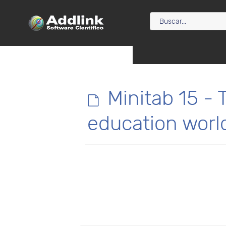
d
Minitab 15 - 
e
education worl
f
a
u
l