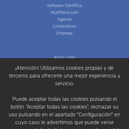
Software Científico
Multifisica.com
Síganos
Contáctenos
Empresa
Aviso Legal
Política de Cookies
¡Atención! Utilizamos cookies propias y de
Política de Privacidad
terceros para ofrecerle una mejor experiencia y
Condiciones de compra
servicio.
Identificarse
Registrarse
Puede aceptar todas las cookies pulsando el
botón “Aceptar todas las cookies”, rechazar su
uso pulsando en el apartado "Configuración" en
cuyo caso le advertimos que puede verse