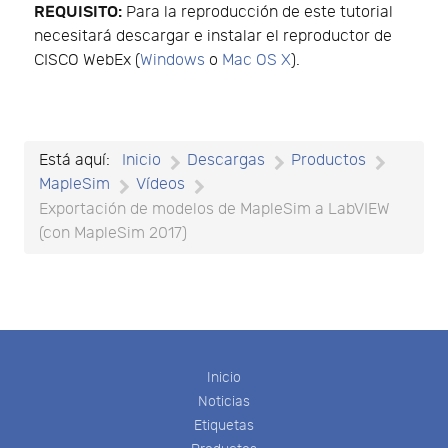
REQUISITO:
Para la reproducción de este tutorial
necesitará descargar e instalar el reproductor de
CISCO WebEx (
Windows
o
Mac OS X
).
Está aquí:
Inicio
Descargas
Productos
MapleSim
Vídeos
Exportación de modelos de MapleSim a LabVIEW
(con MapleSim 2017)
Inicio
Noticias
Etiquetas