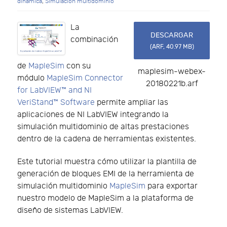
dinámica
,
Simulación multidominio
La
DESCARGAR
combinación
(
ARF,
40.97 MB
)
de
MapleSim
con su
maplesim-webex-
módulo
MapleSim Connector
20180221b.arf
for LabVIEW™ and NI
VeriStand™ Software
permite ampliar las
aplicaciones de NI LabVIEW integrando la
simulación multidominio de altas prestaciones
dentro de la cadena de herramientas existentes.
Este tutorial muestra cómo utilizar la plantilla de
generación de bloques EMI de la herramienta de
simulación multidominio
MapleSim
para exportar
nuestro modelo de MapleSim a la plataforma de
diseño de sistemas LabVIEW.