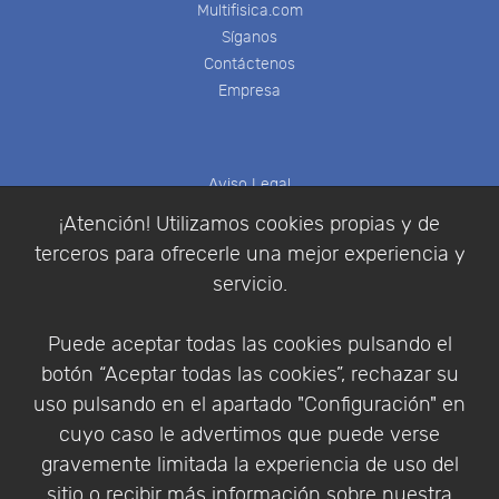
Multifisica.com
Síganos
Contáctenos
Empresa
Aviso Legal
Política de Cookies
¡Atención! Utilizamos cookies propias y de
Política de Privacidad
terceros para ofrecerle una mejor experiencia y
Condiciones de compra
servicio.
Identificarse
Registrarse
Puede aceptar todas las cookies pulsando el
botón “Aceptar todas las cookies”, rechazar su
uso pulsando en el apartado "Configuración" en
cuyo caso le advertimos que puede verse
Empresa
|
Aviso Legal
|
Política de Privacidad
|
gravemente limitada la experiencia de uso del
Política de Cookies
sitio o recibir más información sobre nuestra