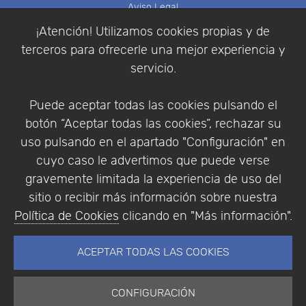
Aviso Legal
Política de Cookies
¡Atención! Utilizamos cookies propias y de
Política de Privacidad
terceros para ofrecerle una mejor experiencia y
Condiciones de compra
servicio.
Identificarse
Registrarse
Puede aceptar todas las cookies pulsando el
botón “Aceptar todas las cookies”, rechazar su
uso pulsando en el apartado "Configuración" en
cuyo caso le advertimos que puede verse
Empresa
|
Aviso Legal
|
Política de Privacidad
|
gravemente limitada la experiencia de uso del
Política de Cookies
sitio o recibir más información sobre nuestra
© Copyright 1994 - 2026. Addlink Software
Política de Cookies
clicando en "Más información".
Científico, S.L.
Distribuidor de soluciones software para España y
ACEPTAR TODAS LAS COOKIES
Portugal.
CONFIGURACIÓN