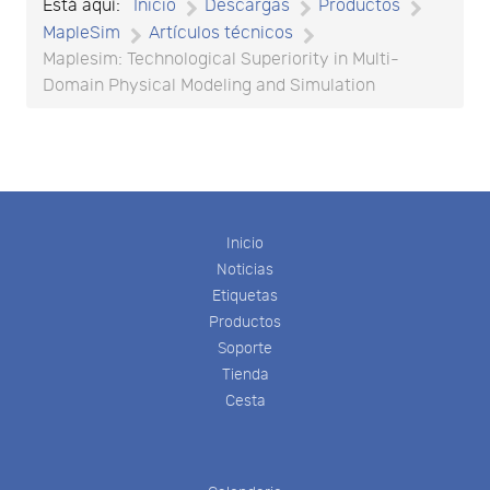
Está aquí:
Inicio
Descargas
Productos
MapleSim
Artículos técnicos
Maplesim: Technological Superiority in Multi-
Domain Physical Modeling and Simulation
Inicio
Noticias
Etiquetas
Productos
Soporte
Tienda
Cesta