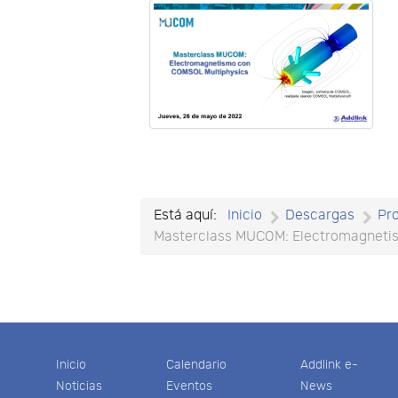
Está aquí:
Inicio
Descargas
Pr
Masterclass MUCOM: Electromagnetis
Inicio
Calendario
Addlink e-
Noticias
Eventos
News