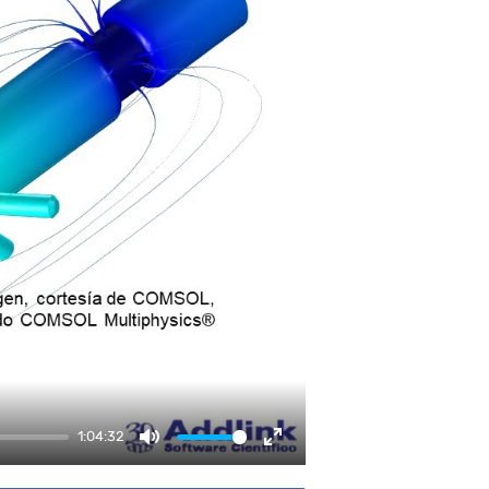
1:04:32
Mute
Enter fullscreen