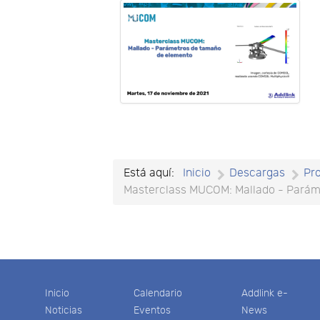
Está aquí:
Inicio
Descargas
Pr
Masterclass MUCOM: Mallado - Paráme
Inicio
Calendario
Addlink e-
Noticias
Eventos
News