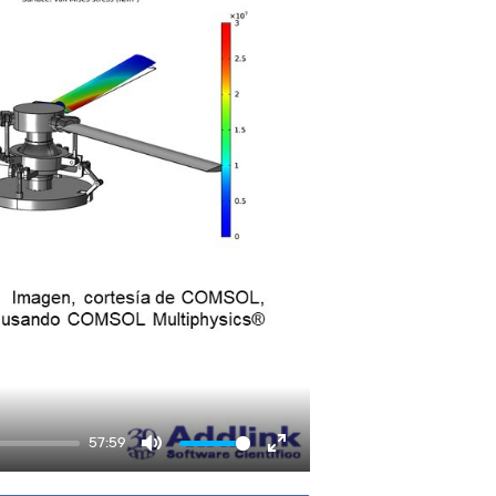
57:59
Mute
Enter fullscreen