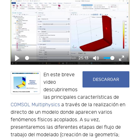
25:13
Play
Mute
Enter f
En este breve
DESCARGAR
video
descubriremos
las principales características de
COMSOL Multiphysics
a través de la realización en
directo de un modelo donde aparecen varios
fenómenos físicos acoplados. A su vez,
presentaremos las diferentes etapas del flujo de
trabajo del modelado (creación de la geometría;