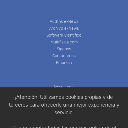
Addlink e-News
Archivo e-News
Software Científico
Multifisica.com
Síganos
Contáctenos
Empresa
Aviso Legal
Política de Cookies
¡Atención! Utilizamos cookies propias y de
Política de Privacidad
terceros para ofrecerle una mejor experiencia y
Condiciones de compra
servicio.
Identificarse
Registrarse