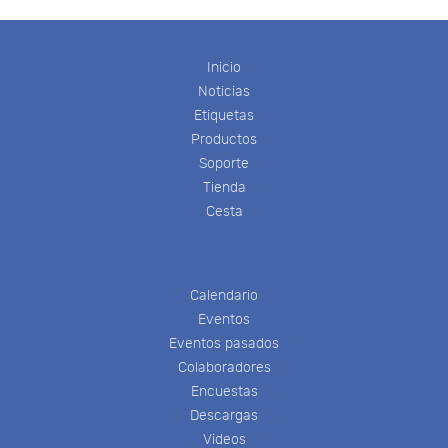
Inicio
Noticias
Etiquetas
Productos
Soporte
Tienda
Cesta
Calendario
Eventos
Eventos pasados
Colaboradores
Encuestas
Descargas
Videos