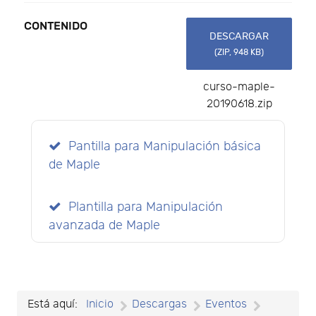
v
CONTENIDO
DESCARGAR
(
ZIP,
948 KB
)
e
curso-maple-
20190618.zip
Pantilla para Manipulación básica
de Maple
Plantilla para Manipulación
avanzada de Maple
Está aquí:
Inicio
Descargas
Eventos