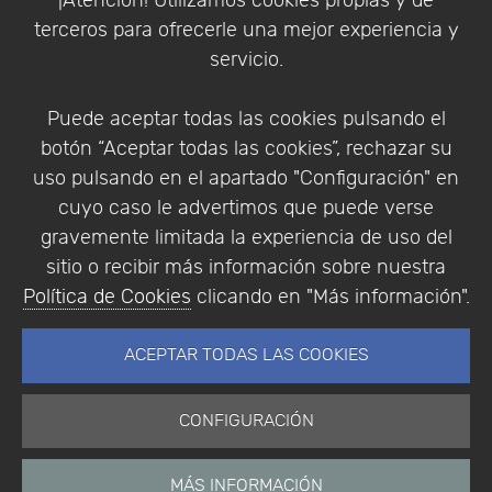
¡Atención! Utilizamos cookies propias y de
Política de Privacidad
terceros para ofrecerle una mejor experiencia y
Condiciones de compra
servicio.
Identificarse
Registrarse
Puede aceptar todas las cookies pulsando el
botón “Aceptar todas las cookies”, rechazar su
uso pulsando en el apartado "Configuración" en
cuyo caso le advertimos que puede verse
Empresa
|
Aviso Legal
|
Política de Privacidad
|
gravemente limitada la experiencia de uso del
Política de Cookies
sitio o recibir más información sobre nuestra
© Copyright 1994 - 2026. Addlink Software
Política de Cookies
clicando en "Más información".
Científico, S.L.
Distribuidor de soluciones software para España y
ACEPTAR TODAS LAS COOKIES
Portugal.
CONFIGURACIÓN
MÁS INFORMACIÓN