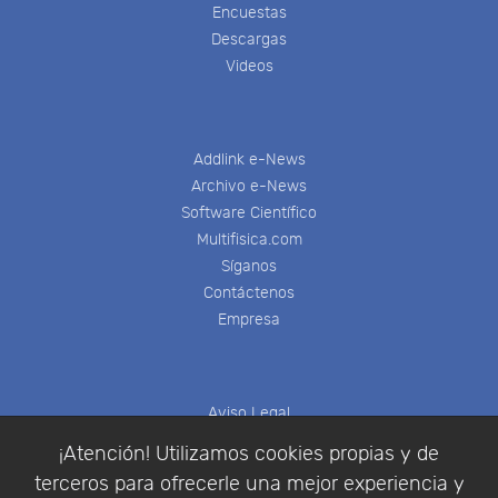
Encuestas
Descargas
Videos
Addlink e-News
Archivo e-News
Software Científico
Multifisica.com
Síganos
Contáctenos
Empresa
Aviso Legal
Política de Cookies
¡Atención! Utilizamos cookies propias y de
Política de Privacidad
terceros para ofrecerle una mejor experiencia y
Condiciones de compra