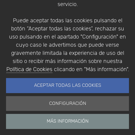
servicio.
Identificarse
Registrarse
Puede aceptar todas las cookies pulsando el
botón “Aceptar todas las cookies”, rechazar su
uso pulsando en el apartado "Configuración" en
cuyo caso le advertimos que puede verse
Empresa
|
Aviso Legal
|
Política de Privacidad
|
gravemente limitada la experiencia de uso del
Política de Cookies
sitio o recibir más información sobre nuestra
© Copyright 1994 - 2026. Addlink Software
Política de Cookies
clicando en "Más información".
Científico, S.L.
Distribuidor de soluciones software para España y
ACEPTAR TODAS LAS COOKIES
Portugal.
CONFIGURACIÓN
MÁS INFORMACIÓN