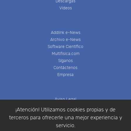
Descargas
Videos
Addlink e-News
Archivo e-News
Software Científico
Multifisica.com
Síganos
Contáctenos
Empresa
Aviso Legal
Política de Cookies
¡Atención! Utilizamos cookies propias y de
Política de Privacidad
terceros para ofrecerle una mejor experiencia y
Condiciones de compra
servicio.
Identificarse