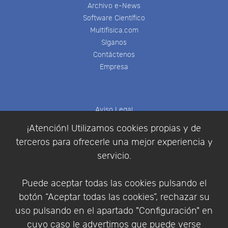
Archivo e-News
Software Científico
Multifisica.com
Síganos
Contáctenos
Empresa
Aviso Legal
Política de Cookies
¡Atención! Utilizamos cookies propias y de
Política de Privacidad
terceros para ofrecerle una mejor experiencia y
Condiciones de compra
servicio.
Identificarse
Registrarse
Puede aceptar todas las cookies pulsando el
botón “Aceptar todas las cookies”, rechazar su
uso pulsando en el apartado "Configuración" en
cuyo caso le advertimos que puede verse