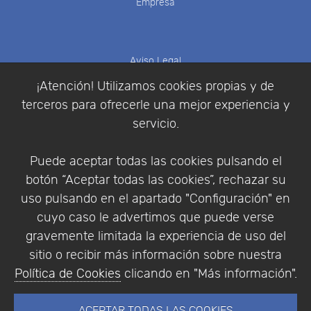
Empresa
Aviso Legal
Política de Cookies
¡Atención! Utilizamos cookies propias y de
Política de Privacidad
terceros para ofrecerle una mejor experiencia y
Condiciones de compra
servicio.
Identificarse
Registrarse
Puede aceptar todas las cookies pulsando el
botón “Aceptar todas las cookies”, rechazar su
uso pulsando en el apartado "Configuración" en
cuyo caso le advertimos que puede verse
Empresa
|
Aviso Legal
|
Política de Privacidad
|
gravemente limitada la experiencia de uso del
Política de Cookies
sitio o recibir más información sobre nuestra
© Copyright 1994 - 2026. Addlink Software
Política de Cookies
clicando en "Más información".
Científico, S.L.
Distribuidor de soluciones software para España y
ACEPTAR TODAS LAS COOKIES