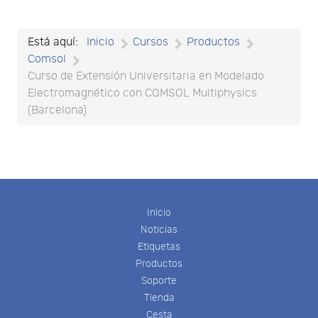
Está aquí:
Inicio
Cursos
Productos
Comsol
Curso de Extensión Universitaria en Modelado
Electromagnético con COMSOL Multiphysics
(Barcelona)
Inicio
Noticias
Etiquetas
Productos
Soporte
Tienda
Cesta