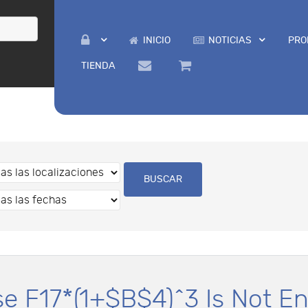
INICIO
NOTICIAS
PRO
TIENDA
e F17*(1+$B$4)^3 Is Not En