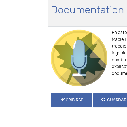
Documentation
En est
Maple F
trabaj
ingenie
nombres
explica
docume
INSCRIBIRSE
GUARDAR