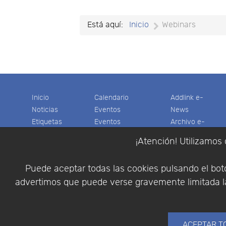
Está aquí:
Inicio
Webinars
Inicio
Calendario
Addlink e-
Noticias
Eventos
News
Etiquetas
Eventos
Archivo e-
Productos
pasados
News
¡Atención! Utilizamos 
Soporte
Colaboradores
Software
Tienda
Encuestas
Científico
Puede aceptar todas las cookies pulsando el botó
Cesta
Descargas
Multifisica.com
advertimos que puede verse gravemente limitada la
Videos
Síganos
Contáctenos
Empresa
ACEPTAR T