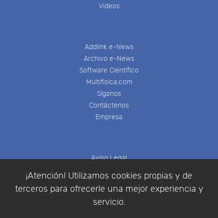
Videos
Addlink e-News
Archivo e-News
Software Científico
Multifisica.com
Síganos
Contáctenos
Empresa
Aviso Legal
Política de Cookies
¡Atención! Utilizamos cookies propias y de
Política de Privacidad
terceros para ofrecerle una mejor experiencia y
Condiciones de compra
servicio.
Identificarse
Registrarse