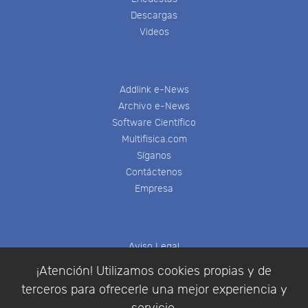
Descargas
Videos
Addlink e-News
Archivo e-News
Software Científico
Multifisica.com
Síganos
Contáctenos
Empresa
Aviso Legal
Política de Cookies
¡Atención! Utilizamos cookies propias y de
Política de Privacidad
terceros para ofrecerle una mejor experiencia y
Condiciones de compra