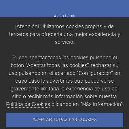
Aviso Legal
Política de Cookies
¡Atención! Utilizamos cookies propias y de
Política de Privacidad
terceros para ofrecerle una mejor experiencia y
Condiciones de compra
servicio.
Identificarse
Registrarse
Puede aceptar todas las cookies pulsando el
botón “Aceptar todas las cookies”, rechazar su
uso pulsando en el apartado "Configuración" en
cuyo caso le advertimos que puede verse
Empresa
|
Aviso Legal
|
Política de Privacidad
|
gravemente limitada la experiencia de uso del
Política de Cookies
sitio o recibir más información sobre nuestra
© Copyright 1994 - 2026. Addlink Software
Política de Cookies
clicando en "Más información".
Científico, S.L.
Distribuidor de soluciones software para España y
ACEPTAR TODAS LAS COOKIES
Portugal.