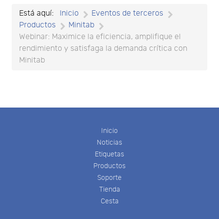
Está aquí:
Inicio
Eventos de terceros
Productos
Minitab
Webinar: Maximice la eficiencia, amplifique el
rendimiento y satisfaga la demanda crítica con
Minitab
Inicio
Noticias
Etiquetas
Productos
Soporte
Tienda
Cesta