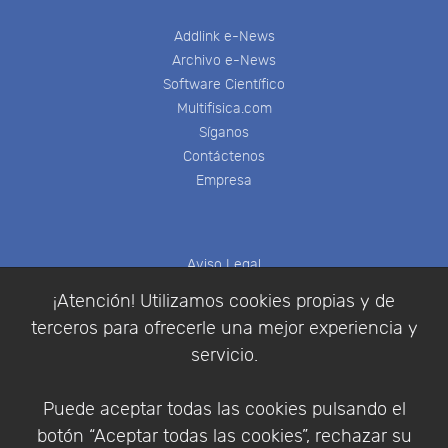
Addlink e-News
Archivo e-News
Software Científico
Multifisica.com
Síganos
Contáctenos
Empresa
Aviso Legal
Política de Cookies
¡Atención! Utilizamos cookies propias y de
Política de Privacidad
terceros para ofrecerle una mejor experiencia y
Condiciones de compra
servicio.
Identificarse
Registrarse
Puede aceptar todas las cookies pulsando el
botón “Aceptar todas las cookies”, rechazar su