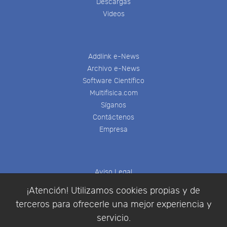
Descargas
Videos
Addlink e-News
Archivo e-News
Software Científico
Multifisica.com
Síganos
Contáctenos
Empresa
Aviso Legal
Política de Cookies
¡Atención! Utilizamos cookies propias y de
Política de Privacidad
terceros para ofrecerle una mejor experiencia y
Condiciones de compra
servicio.
Identificarse