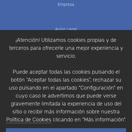
Empresa
Aviso Legal
Política de Cookies
¡Atención! Utilizamos cookies propias y de
Política de Privacidad
terceros para ofrecerle una mejor experiencia y
Condiciones de compra
servicio.
Identificarse
Registrarse
Puede aceptar todas las cookies pulsando el
botón “Aceptar todas las cookies”, rechazar su
uso pulsando en el apartado "Configuración" en
cuyo caso le advertimos que puede verse
Empresa
|
Aviso Legal
|
Política de Privacidad
|
gravemente limitada la experiencia de uso del
Política de Cookies
sitio o recibir más información sobre nuestra
© Copyright 1994 - 2026. Addlink Software
Política de Cookies
clicando en "Más información".
Científico, S.L.
Distribuidor de soluciones software para España y