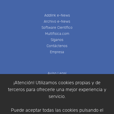
Addlink e-News
Archivo e-News
Software Científico
Multifisica.com
Síganos
Contáctenos
Empresa
Aviso Legal
Política de Cookies
¡Atención! Utilizamos cookies propias y de
Política de Privacidad
terceros para ofrecerle una mejor experiencia y
Condiciones de compra
servicio.
Identificarse
Registrarse
Puede aceptar todas las cookies pulsando el