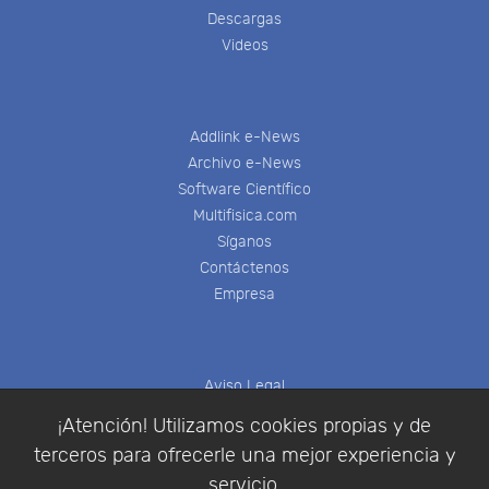
Descargas
Videos
Addlink e-News
Archivo e-News
Software Científico
Multifisica.com
Síganos
Contáctenos
Empresa
Aviso Legal
Política de Cookies
¡Atención! Utilizamos cookies propias y de
Política de Privacidad
terceros para ofrecerle una mejor experiencia y
Condiciones de compra
servicio.