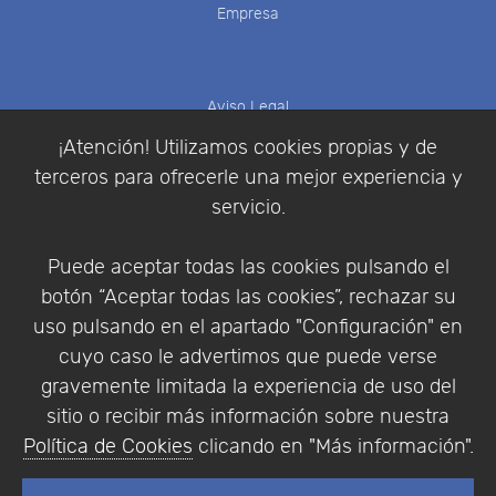
Empresa
Aviso Legal
Política de Cookies
¡Atención! Utilizamos cookies propias y de
Política de Privacidad
terceros para ofrecerle una mejor experiencia y
Condiciones de compra
servicio.
Identificarse
Registrarse
Puede aceptar todas las cookies pulsando el
botón “Aceptar todas las cookies”, rechazar su
uso pulsando en el apartado "Configuración" en
cuyo caso le advertimos que puede verse
Empresa
|
Aviso Legal
|
Política de Privacidad
|
gravemente limitada la experiencia de uso del
Política de Cookies
sitio o recibir más información sobre nuestra
© Copyright 1994 - 2026. Addlink Software
Política de Cookies
clicando en "Más información".
Científico, S.L.
Distribuidor de soluciones software para España y