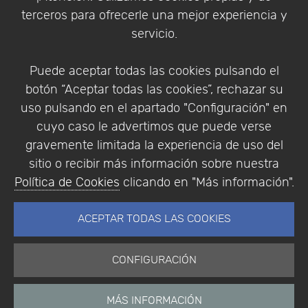
Política de Privacidad
terceros para ofrecerle una mejor experiencia y
Condiciones de compra
servicio.
Identificarse
Registrarse
Puede aceptar todas las cookies pulsando el
botón “Aceptar todas las cookies”, rechazar su
uso pulsando en el apartado "Configuración" en
cuyo caso le advertimos que puede verse
Empresa
|
Aviso Legal
|
Política de Privacidad
|
gravemente limitada la experiencia de uso del
Política de Cookies
sitio o recibir más información sobre nuestra
© Copyright 1994 - 2026. Addlink Software
Política de Cookies
clicando en "Más información".
Científico, S.L.
Distribuidor de soluciones software para España y
ACEPTAR TODAS LAS COOKIES
Portugal.
CONFIGURACIÓN
MÁS INFORMACIÓN