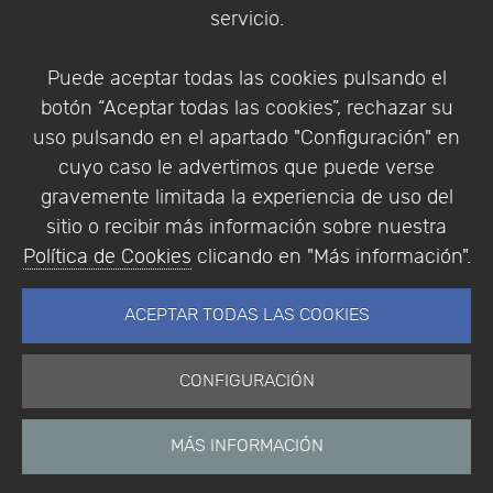
servicio.
Identificarse
Registrarse
Puede aceptar todas las cookies pulsando el
botón “Aceptar todas las cookies”, rechazar su
uso pulsando en el apartado "Configuración" en
cuyo caso le advertimos que puede verse
Empresa
|
Aviso Legal
|
Política de Privacidad
|
gravemente limitada la experiencia de uso del
Política de Cookies
sitio o recibir más información sobre nuestra
© Copyright 1994 - 2026. Addlink Software
Política de Cookies
clicando en "Más información".
Científico, S.L.
Distribuidor de soluciones software para España y
ACEPTAR TODAS LAS COOKIES
Portugal.
CONFIGURACIÓN
MÁS INFORMACIÓN