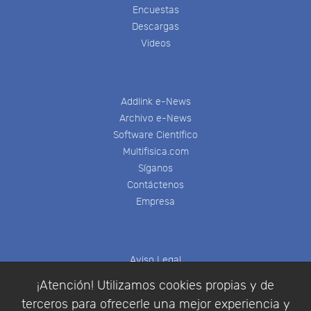
Encuestas
Descargas
Videos
Addlink e-News
Archivo e-News
Software Científico
Multifisica.com
Síganos
Contáctenos
Empresa
Aviso Legal
Política de Cookies
¡Atención! Utilizamos cookies propias y de
Política de Privacidad
terceros para ofrecerle una mejor experiencia y
Condiciones de compra