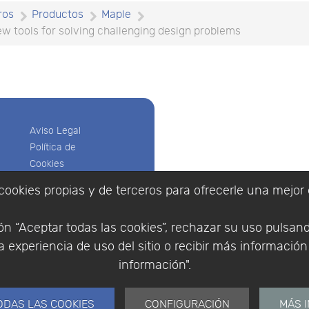
ros
Productos
Maple
w tools for solving challenging design problems
Aviso Legal
Política de
Cookies
Política de
cookies propias y de terceros para ofrecerle una mejor 
Privacidad
Empresa
|
Aviso Legal
|
Po
Condiciones
|
Política de Cookies
n “Aceptar todas las cookies”, rechazar su uso pulsan
de compra
© Copyright 1994 - 2026. 
 experiencia de uso del sitio o recibir más informació
Identificarse
Científico, S.L.
Registrarse
información".
Distribuidor de solucione
España y Portugal.
ODAS LAS COOKIES
CONFIGURACIÓN
MÁS 