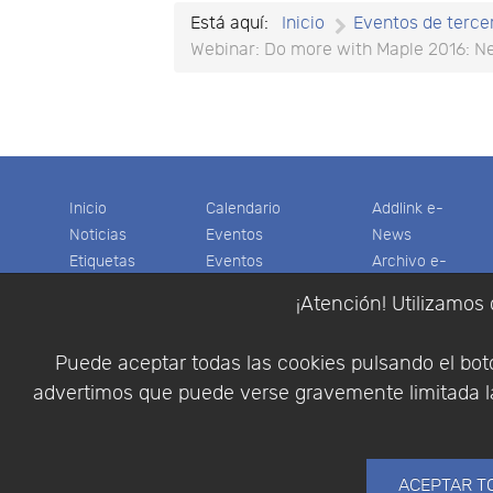
Está aquí:
Inicio
Eventos de terce
Webinar: Do more with Maple 2016: Ne
Inicio
Calendario
Addlink e-
Noticias
Eventos
News
Etiquetas
Eventos
Archivo e-
Productos
pasados
News
¡Atención! Utilizamos 
Soporte
Colaboradores
Software
Tienda
Encuestas
Científico
Puede aceptar todas las cookies pulsando el botó
Cesta
Descargas
Multifisica.com
advertimos que puede verse gravemente limitada la
Videos
Síganos
Contáctenos
Empresa
ACEPTAR T