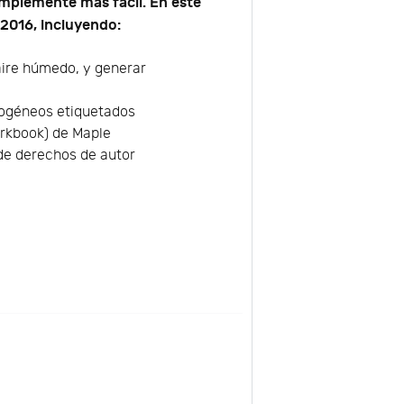
implemente más fácil. En este
2016, incluyendo:
aire húmedo, y generar
rogéneos etiquetados
orkbook) de Maple
 de derechos de autor