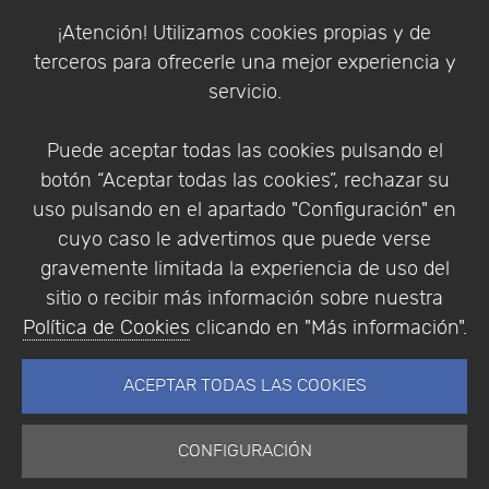
Política de Cookies
¡Atención! Utilizamos cookies propias y de
Política de Privacidad
terceros para ofrecerle una mejor experiencia y
Condiciones de compra
servicio.
Identificarse
Registrarse
Puede aceptar todas las cookies pulsando el
botón “Aceptar todas las cookies”, rechazar su
uso pulsando en el apartado "Configuración" en
cuyo caso le advertimos que puede verse
Empresa
|
Aviso Legal
|
Política de Privacidad
|
gravemente limitada la experiencia de uso del
Política de Cookies
sitio o recibir más información sobre nuestra
© Copyright 1994 - 2026. Addlink Software
Política de Cookies
clicando en "Más información".
Científico, S.L.
Distribuidor de soluciones software para España y
ACEPTAR TODAS LAS COOKIES
Portugal.
CONFIGURACIÓN