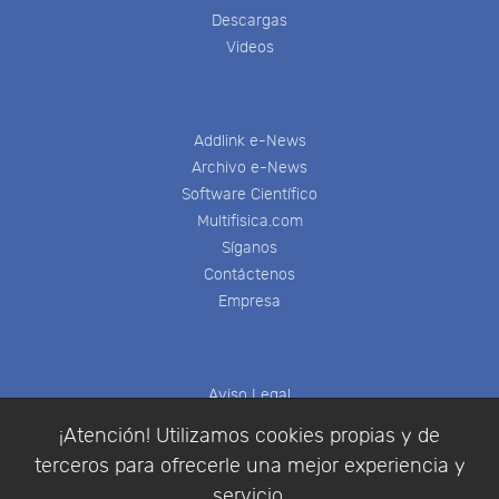
Descargas
Videos
Addlink e-News
Archivo e-News
Software Científico
Multifisica.com
Síganos
Contáctenos
Empresa
Aviso Legal
Política de Cookies
¡Atención! Utilizamos cookies propias y de
Política de Privacidad
terceros para ofrecerle una mejor experiencia y
Condiciones de compra
servicio.