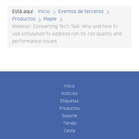
Está aquí:
Inicio
Eventos de terceros
Productos
Maple
Webinar: Converting Tech Talk: Why and how to
use simulation to address roll-to-roll quality and
performance issues
Inicio
Noticias
Etiquetas
Productos
Soporte
Tienda
Cesta