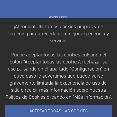
Aviso Legal
Política de Cookies
¡Atención! Utilizamos cookies propias y de
Política de Privacidad
terceros para ofrecerle una mejor experiencia y
Condiciones de compra
servicio.
Identificarse
Registrarse
Puede aceptar todas las cookies pulsando el
botón “Aceptar todas las cookies”, rechazar su
uso pulsando en el apartado "Configuración" en
cuyo caso le advertimos que puede verse
Empresa
|
Aviso Legal
|
Política de Privacidad
|
gravemente limitada la experiencia de uso del
Política de Cookies
sitio o recibir más información sobre nuestra
© Copyright 1994 - 2026. Addlink Software
Política de Cookies
clicando en "Más información".
Científico, S.L.
Distribuidor de soluciones software para España y
ACEPTAR TODAS LAS COOKIES
Portugal.