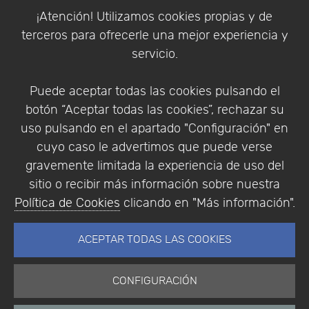
Política de Cookies
¡Atención! Utilizamos cookies propias y de
Política de Privacidad
terceros para ofrecerle una mejor experiencia y
Condiciones de compra
servicio.
Identificarse
Registrarse
Puede aceptar todas las cookies pulsando el
botón “Aceptar todas las cookies”, rechazar su
uso pulsando en el apartado "Configuración" en
cuyo caso le advertimos que puede verse
Empresa
|
Aviso Legal
|
Política de Privacidad
|
gravemente limitada la experiencia de uso del
Política de Cookies
sitio o recibir más información sobre nuestra
© Copyright 1994 - 2026. Addlink Software
Política de Cookies
clicando en "Más información".
Científico, S.L.
Distribuidor de soluciones software para España y
ACEPTAR TODAS LAS COOKIES
Portugal.
CONFIGURACIÓN