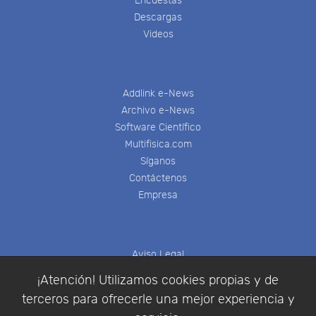
Encuestas
Descargas
Videos
Addlink e-News
Archivo e-News
Software Científico
Multifisica.com
Síganos
Contáctenos
Empresa
Aviso Legal
Política de Cookies
¡Atención! Utilizamos cookies propias y de
Política de Privacidad
terceros para ofrecerle una mejor experiencia y
Condiciones de compra