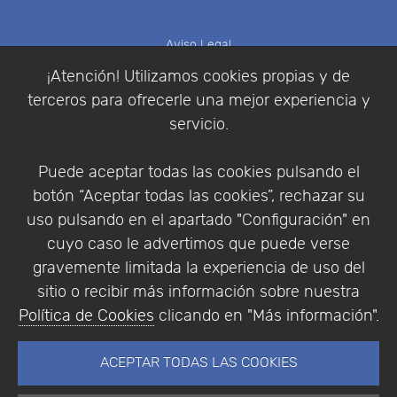
Aviso Legal
Política de Cookies
¡Atención! Utilizamos cookies propias y de
Política de Privacidad
terceros para ofrecerle una mejor experiencia y
Condiciones de compra
servicio.
Identificarse
Registrarse
Puede aceptar todas las cookies pulsando el
botón “Aceptar todas las cookies”, rechazar su
uso pulsando en el apartado "Configuración" en
cuyo caso le advertimos que puede verse
Empresa
|
Aviso Legal
|
Política de Privacidad
|
gravemente limitada la experiencia de uso del
Política de Cookies
sitio o recibir más información sobre nuestra
© Copyright 1994 - 2026. Addlink Software
Política de Cookies
clicando en "Más información".
Científico, S.L.
Distribuidor de soluciones software para España y
ACEPTAR TODAS LAS COOKIES
Portugal.