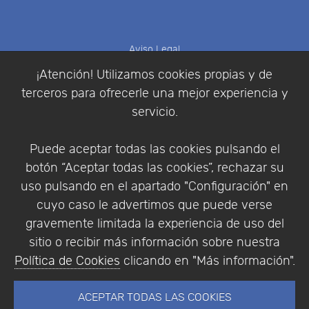
Aviso Legal
Política de Cookies
¡Atención! Utilizamos cookies propias y de
Política de Privacidad
terceros para ofrecerle una mejor experiencia y
Condiciones de compra
servicio.
Identificarse
Registrarse
Puede aceptar todas las cookies pulsando el
botón “Aceptar todas las cookies”, rechazar su
uso pulsando en el apartado "Configuración" en
cuyo caso le advertimos que puede verse
Empresa
|
Aviso Legal
|
Política de Privacidad
|
gravemente limitada la experiencia de uso del
Política de Cookies
sitio o recibir más información sobre nuestra
© Copyright 1994 - 2026. Addlink Software
Política de Cookies
clicando en "Más información".
Científico, S.L.
Distribuidor de soluciones software para España y
ACEPTAR TODAS LAS COOKIES
Portugal.