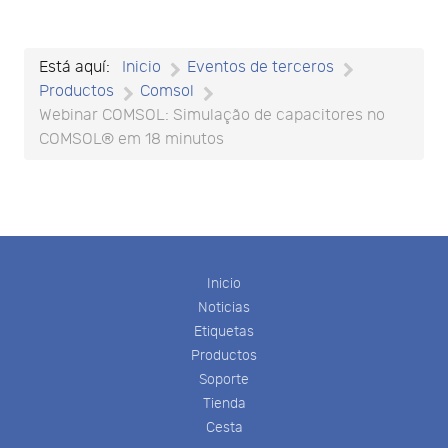
Está aquí:
Inicio
Eventos de terceros
Productos
Comsol
Webinar COMSOL: Simulação de capacitores no
COMSOL® em 18 minutos
Inicio
Noticias
Etiquetas
Productos
Soporte
Tienda
Cesta