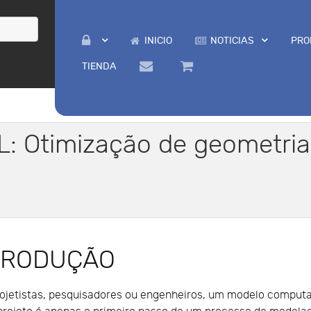
INICIO
NOTICIAS
PRO
TIENDA
: Otimização de geometri
TRODUÇÃO
rojetistas, pesquisadores ou engenheiros, um modelo comput