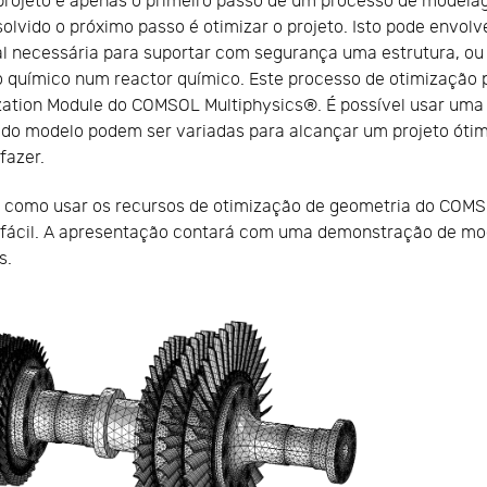
projeto é apenas o primeiro passo de um processo de model
solvido o próximo passo é otimizar o projeto. Isto pode envo
al necessária para suportar com segurança uma estrutura, o
o químico num reactor químico. Este processo de otimização
zation Module do COMSOL Multiphysics®. É possível usar uma 
as do modelo podem ser variadas para alcançar um projeto óti
fazer.
 como usar os recursos de otimização de geometria do COMS
e fácil. A apresentação contará com uma demonstração de mod
s.