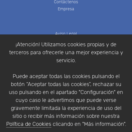
Contáctenos
Empresa
Aviso Legal
Política de Cookies
¡Atención! Utilizamos cookies propias y de
Política de Privacidad
terceros para ofrecerle una mejor experiencia y
Condiciones de compra
servicio.
Identificarse
Registrarse
Puede aceptar todas las cookies pulsando el
botón “Aceptar todas las cookies”, rechazar su
uso pulsando en el apartado "Configuración" en
cuyo caso le advertimos que puede verse
Empresa
|
Aviso Legal
|
Política de Privacidad
|
gravemente limitada la experiencia de uso del
Política de Cookies
sitio o recibir más información sobre nuestra
© Copyright 1994 - 2026. Addlink Software
Política de Cookies
clicando en "Más información".
Científico, S.L.