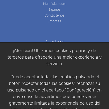
Multifisica.com
Síganos
Contáctenos
Empresa
Aviso Legal
Política de Cookies
¡Atención! Utilizamos cookies propias y de
Política de Privacidad
terceros para ofrecerle una mejor experiencia y
Condiciones de compra
servicio.
Identificarse
Registrarse
Puede aceptar todas las cookies pulsando el
botón “Aceptar todas las cookies”, rechazar su
uso pulsando en el apartado "Configuración" en
cuyo caso le advertimos que puede verse
Empresa
|
Aviso Legal
|
Política de Privacidad
|
gravemente limitada la experiencia de uso del
Política de Cookies