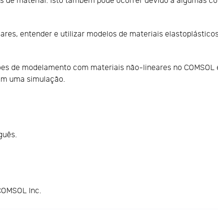
s de material. Isto também pode ocorrer devido a algumas co
res, entender e utilizar modelos de materiais elastoplásticos
.
ações de modelamento com materiais não-lineares no COMSOL
em uma simulação.
guês.
COMSOL Inc.