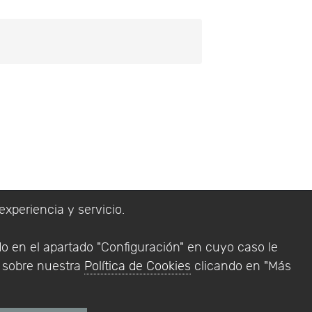
experiencia y servicio.
lítica de Privacidad
do en el apartado "Configuración" en cuyo caso le
Addlink Software
n sobre nuestra
Política de Cookies
clicando en "Más
s software para