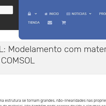
INICIO
NOTICIAS
PRO
TIENDA
: Modelamento com materia
o COMSOL
 estrutura se tornam grandes, não-linearidades nas proprie