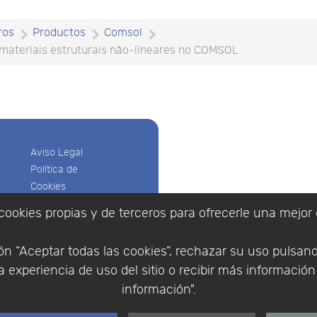
ros
Productos
Comsol
teriais estruturais não-lineares no COMSOL
Aviso Legal
Política de
Cookies
Política de
cookies propias y de terceros para ofrecerle una mejor 
Privacidad
Empresa
|
Aviso Legal
|
Po
Condiciones
|
Política de Cookies
n “Aceptar todas las cookies”, rechazar su uso pulsan
de compra
© Copyright 1994 - 2026. 
 experiencia de uso del sitio o recibir más informació
Identificarse
Científico, S.L.
Registrarse
información".
Distribuidor de solucione
España y Portugal.