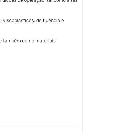
ndições de operação, tal como altas
, viscoplásticos, de fluência e
 e também como materiais