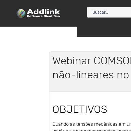
Webinar COMSOL
não-lineares n
OBJETIVOS
Quando as tensões mecânicas em uma