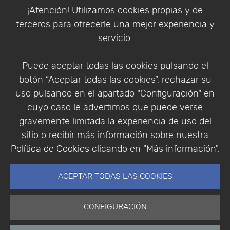
Política de Cookies
¡Atención! Utilizamos cookies propias y de
Política de Privacidad
terceros para ofrecerle una mejor experiencia y
Condiciones de compra
servicio.
Identificarse
Registrarse
Puede aceptar todas las cookies pulsando el
botón “Aceptar todas las cookies”, rechazar su
uso pulsando en el apartado "Configuración" en
cuyo caso le advertimos que puede verse
Empresa
|
Aviso Legal
|
Política de Privacidad
|
gravemente limitada la experiencia de uso del
Política de Cookies
sitio o recibir más información sobre nuestra
© Copyright 1994 - 2026. Addlink Software
Política de Cookies
clicando en "Más información".
Científico, S.L.
Distribuidor de soluciones software para España y
ACEPTAR TODAS LAS COOKIES
Portugal.
CONFIGURACIÓN